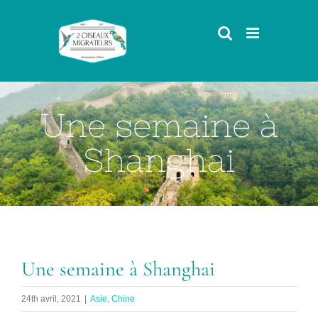
Passer
au
contenu
Une semaine à
Shanghai
Une semaine à Shanghai
24th avril, 2021
|
Asie
,
Chine